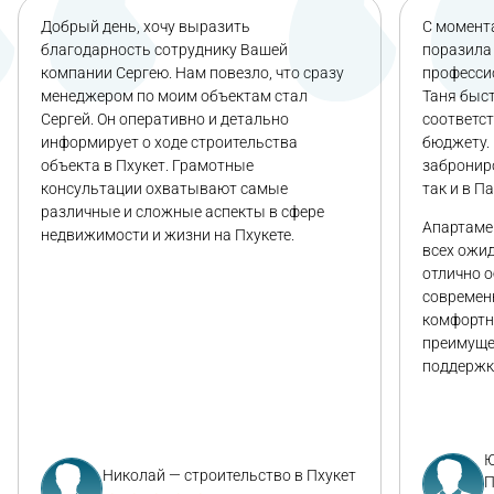
Добрый день, хочу выразить
С момента
благодарность сотруднику Вашей
поразила 
компании Сергею. Нам повезло, что сразу
професси
менеджером по моим объектам стал
Таня быс
Сергей. Он оперативно и детально
соответс
информирует о ходе строительства
бюджету. 
объекта в Пхукет. Грамотные
заброниро
консультации охватывают самые
так и в П
различные и сложные аспекты в сфере
Апартаме
недвижимости и жизни на Пхукете.
всех ожи
отлично 
современ
комфортн
преимуще
поддержк
Ю
Николай — строительство в Пхукет
П