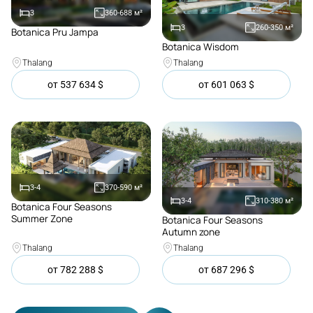
3
360-688
м²
3
260-350
м²
Botanica Pru Jampa
Покупка
Botanica Wisdom
Покупка
Thalang
Thalang
от
537 634
$
от
601 063
$
3-4
370-590
м²
3-4
310-380
м²
Botanica Four Seasons
Покупка
Summer Zone
Botanica Four Seasons
Покупка
Autumn zone
Thalang
Thalang
от
782 288
$
от
687 296
$