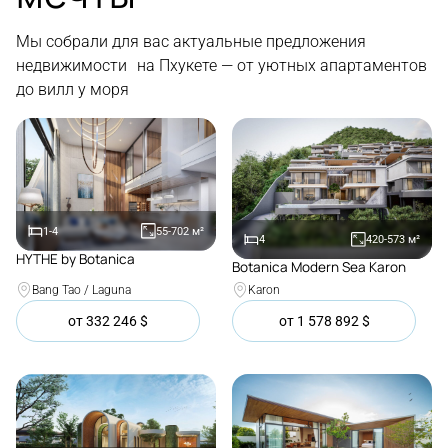
Мы собрали для вас актуальные предложения
недвижимости на Пхукете — от уютных апартаментов
до вилл у моря
1-4
55-702
м²
4
420-573
м²
HYTHE by Botanica
Botanica Modern Sea Karon
Покупка
Покупка
Bang Tao / Laguna
Karon
от
332 246
$
от
1 578 892
$