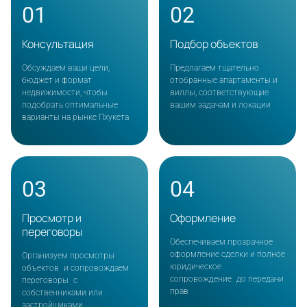
01
02
Консультация
Подбор объектов
Обсуждаем ваши цели,
Предлагаем тщательно
бюджет и формат
отобранные апартаменты и
недвижимости, чтобы
виллы, соответствующие
подобрать оптимальные
вашим задачам и локации
варианты на рынке Пхукета
03
04
Просмотр и
Оформление
переговоры
Обеспечиваем прозрачное
оформление сделки и полное
Организуем просмотры
юридическое
объектов и сопровождаем
сопровождение до передачи
переговоры с
прав
собственниками или
застройщиками