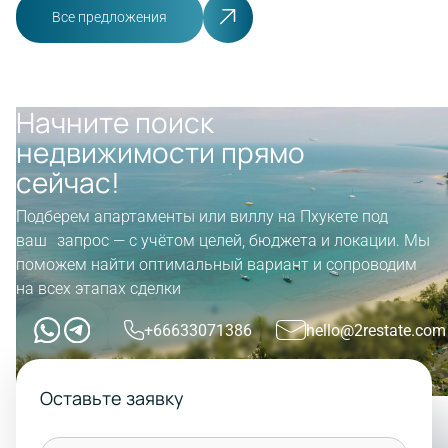
Все предложения
Начните поиск
недвижимости прямо
сейчас!
Подберем апартаменты или виллу на Пхукете под
ваш запрос — с учётом целей, бюджета и локации. Мы
поможем найти оптимальный вариант и сопроводим
на всех этапах сделки
+66633071386
hello@2restate.com
Оставьте заявку