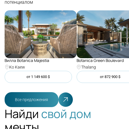
потенциалом
Botanica Green Boulevard
Вилла Botanica Majestia
Thalang
Ko Kaew
от
1 149 600
$
от
872 900
$
Все предложения
Найди
свой дом
мечты