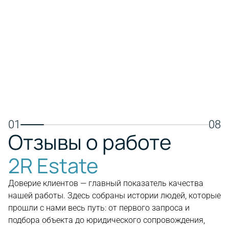
транспортной доступностью,
пляжем, 
международными школами, яхтенной
совреме
мариной и торговыми центрами.
Подходит
Отличный выбор для постоянного
отдыха и
проживания, семей и долгосрочных
инвестиций в недвижимость.
Пос
Посмотреть недвижимость
01
08
Отзывы о работе
2R Estate
Доверие клиентов — главный показатель качества
нашей работы. Здесь собраны истории людей, которые
прошли с нами весь путь: от первого запроса и
подбора объекта до юридического сопровождения,