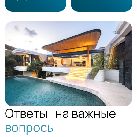
PHUKET
Ответы на важные
вопросы