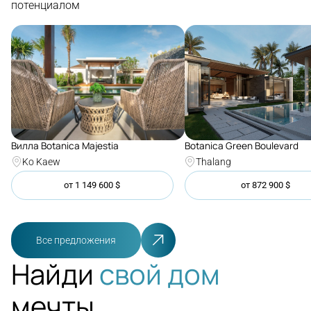
потенциалом
Botanica Green Boulevard
Вилла Botanica Majestia
Thalang
Ko Kaew
от
1 149 600
$
от
872 900
$
Все предложения
Найди
свой дом
мечты