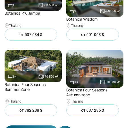
3
360-688
м²
3
260-350
м²
Botanica Pru Jampa
Покупка
Botanica Wisdom
Покупка
Thalang
Thalang
от
537 634
$
от
601 063
$
3-4
370-590
м²
3-4
310-380
м²
Botanica Four Seasons
Покупка
Summer Zone
Botanica Four Seasons
Покупка
Autumn zone
Thalang
Thalang
от
782 288
$
от
687 296
$