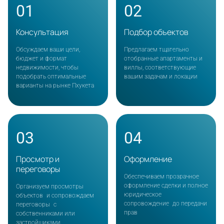
01
02
Консультация
Подбор объектов
Обсуждаем ваши цели,
Предлагаем тщательно
бюджет и формат
отобранные апартаменты и
недвижимости, чтобы
виллы, соответствующие
подобрать оптимальные
вашим задачам и локации
варианты на рынке Пхукета
03
04
Просмотр и
Оформление
переговоры
Обеспечиваем прозрачное
оформление сделки и полное
Организуем просмотры
юридическое
объектов и сопровождаем
сопровождение до передачи
переговоры с
прав
собственниками или
застройщиками