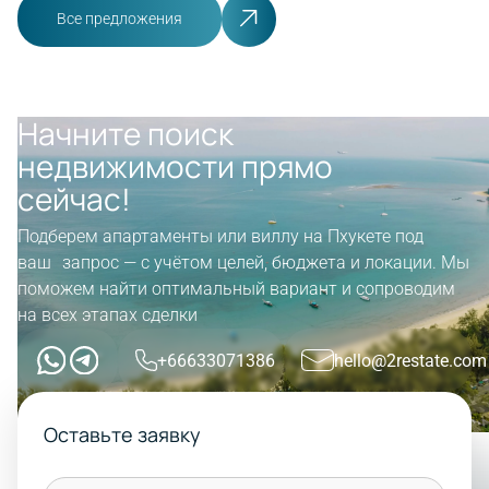
Все предложения
Начните поиск
недвижимости прямо
сейчас!
Подберем апартаменты или виллу на Пхукете под
ваш запрос — с учётом целей, бюджета и локации. Мы
поможем найти оптимальный вариант и сопроводим
на всех этапах сделки
+66633071386
hello@2restate.com
Оставьте заявку