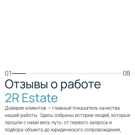
транспортной доступностью,
пляжем, 
международными школами, яхтенной
совреме
мариной и торговыми центрами.
Подходит
Отличный выбор для постоянного
отдыха и
проживания, семей и долгосрочных
инвестиций в недвижимость.
Пос
Посмотреть недвижимость
01
08
Отзывы о работе
2R Estate
Доверие клиентов — главный показатель качества
нашей работы. Здесь собраны истории людей, которые
прошли с нами весь путь: от первого запроса и
подбора объекта до юридического сопровождения,