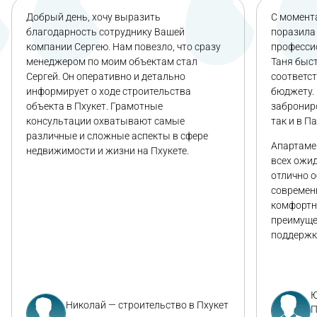
Добрый день, хочу выразить
С момента
благодарность сотруднику Вашей
поразила 
компании Сергею. Нам повезло, что сразу
професси
менеджером по моим объектам стал
Таня быс
Сергей. Он оперативно и детально
соответс
информирует о ходе строительства
бюджету. 
объекта в Пхукет. Грамотные
заброниро
консультации охватывают самые
так и в П
различные и сложные аспекты в сфере
Апартаме
недвижимости и жизни на Пхукете.
всех ожи
отлично 
современ
комфортн
преимуще
поддержк
Ю
Николай — строительство в Пхукет
П