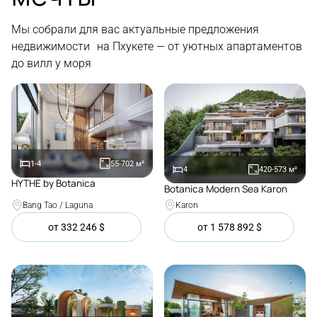
Мы собрали для вас актуальные предложения
недвижимости на Пхукете — от уютных апартаментов
до вилл у моря
1-4
55-702
м²
4
420-573
м²
HYTHE by Botanica
Botanica Modern Sea Karon
Покупка
Покупка
Bang Tao / Laguna
Karon
от
332 246
$
от
1 578 892
$