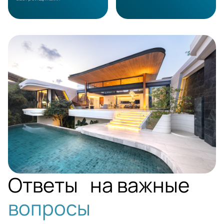
PHUKET
Ответы на важные
вопросы