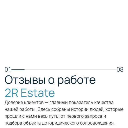
транспортной доступностью,
пляжем, 
международными школами, яхтенной
совреме
мариной и торговыми центрами.
Подходит
Отличный выбор для постоянного
отдыха и
проживания, семей и долгосрочных
инвестиций в недвижимость.
Пос
Посмотреть недвижимость
01
08
Отзывы о работе
2R Estate
Доверие клиентов — главный показатель качества
нашей работы. Здесь собраны истории людей, которые
прошли с нами весь путь: от первого запроса и
подбора объекта до юридического сопровождения,