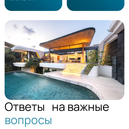
PHUKET
Ответы на важные
вопросы