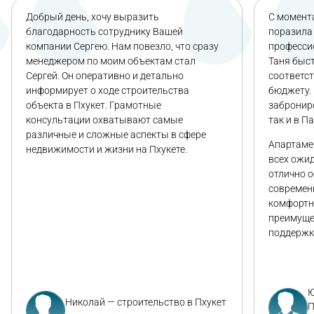
Добрый день, хочу выразить
С момента
благодарность сотруднику Вашей
поразила 
компании Сергею. Нам повезло, что сразу
професси
менеджером по моим объектам стал
Таня быс
Сергей. Он оперативно и детально
соответс
информирует о ходе строительства
бюджету. 
объекта в Пхукет. Грамотные
заброниро
консультации охватывают самые
так и в П
различные и сложные аспекты в сфере
Апартаме
недвижимости и жизни на Пхукете.
всех ожи
отлично 
современ
комфортн
преимуще
поддержк
Ю
Николай — строительство в Пхукет
П