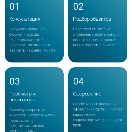
01
02
Консультация
Подбор объектов
Обсуждаем ваши цели,
Предлагаем тщательно
бюджет и формат
отобранные апартаменты и
недвижимости, чтобы
виллы, соответствующие
подобрать оптимальные
вашим задачам и локации
варианты на рынке Пхукета
03
04
Просмотр и
Оформление
переговоры
Обеспечиваем прозрачное
оформление сделки и полное
Организуем просмотры
юридическое
объектов и сопровождаем
сопровождение до передачи
переговоры с
прав
собственниками или
застройщиками