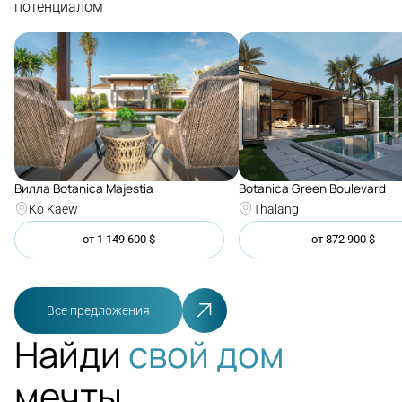
потенциалом
Botanica Green Boulevard
Вилла Botanica Majestia
Thalang
Ko Kaew
от
1 149 600
$
от
872 900
$
Все предложения
Найди
свой дом
мечты