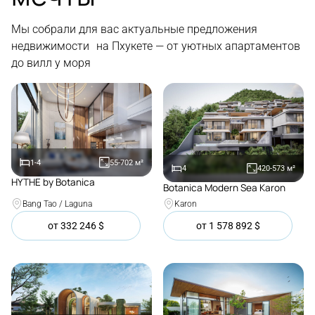
Мы собрали для вас актуальные предложения
недвижимости на Пхукете — от уютных апартаментов
до вилл у моря
1-4
55-702
м²
4
420-573
м²
HYTHE by Botanica
Botanica Modern Sea Karon
Покупка
Покупка
Bang Tao / Laguna
Karon
от
332 246
$
от
1 578 892
$