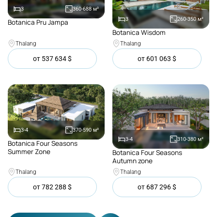
3
360-688
м²
3
260-350
м²
Botanica Pru Jampa
Покупка
Botanica Wisdom
Покупка
Thalang
Thalang
от
537 634
$
от
601 063
$
3-4
370-590
м²
3-4
310-380
м²
Botanica Four Seasons
Покупка
Summer Zone
Botanica Four Seasons
Покупка
Autumn zone
Thalang
Thalang
от
782 288
$
от
687 296
$