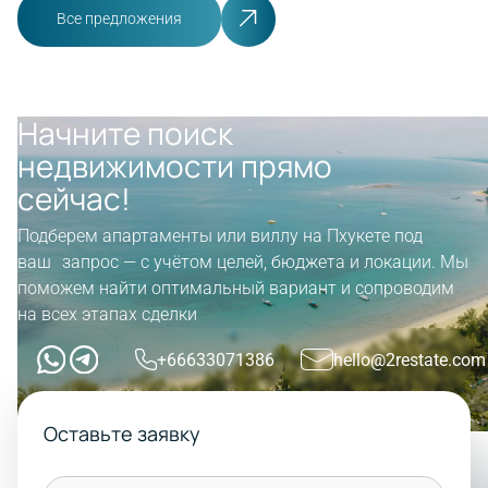
Все предложения
Начните поиск
недвижимости прямо
сейчас!
Подберем апартаменты или виллу на Пхукете под
ваш запрос — с учётом целей, бюджета и локации. Мы
поможем найти оптимальный вариант и сопроводим
на всех этапах сделки
+66633071386
hello@2restate.com
Оставьте заявку