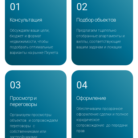
01
02
Консультация
Подбор объектов
Обсуждаем ваши цели,
Предлагаем тщательно
бюджет и формат
отобранные апартаменты и
недвижимости, чтобы
виллы, соответствующие
подобрать оптимальные
вашим задачам и локации
варианты на рынке Пхукета
03
04
Просмотр и
Оформление
переговоры
Обеспечиваем прозрачное
оформление сделки и полное
Организуем просмотры
юридическое
объектов и сопровождаем
сопровождение до передачи
переговоры с
прав
собственниками или
застройщиками