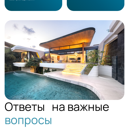
PHUKET
Ответы на важные
вопросы