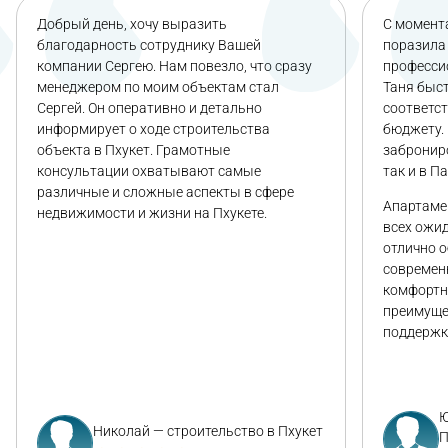
Добрый день, хочу выразить
С момента
благодарность сотруднику Вашей
поразила 
компании Сергею. Нам повезло, что сразу
професси
менеджером по моим объектам стал
Таня быс
Сергей. Он оперативно и детально
соответс
информирует о ходе строительства
бюджету. 
объекта в Пхукет. Грамотные
заброниро
консультации охватывают самые
так и в П
различные и сложные аспекты в сфере
Апартаме
недвижимости и жизни на Пхукете.
всех ожи
отлично 
современ
комфортн
преимуще
поддержк
Ю
Николай — строительство в Пхукет
П