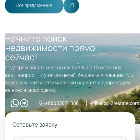
Все предложения
Начните поиск
недвижимости прямо
сейчас!
Подберем апартаменты или виллу на Пхукете под
ваш запрос — с учётом целей, бюджета и локации. Мы
поможем найти оптимальный вариант и сопроводим
на всех этапах сделки
+66633071386
hello@2restate.com
Оставьте заявку