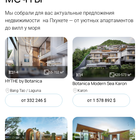
Мы собрали для вас актуальные предложения
недвижимости на Пхукете — от уютных апартаментов
до вилл у моря
1-4
55-702
м²
4
420-573
м²
HYTHE by Botanica
Botanica Modern Sea Karon
Покупка
Покупка
Bang Tao / Laguna
Karon
от
332 246
$
от
1 578 892
$