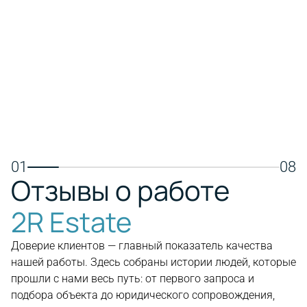
транспортной доступностью,
пляжем, 
международными школами, яхтенной
совреме
мариной и торговыми центрами.
Подходит
Отличный выбор для постоянного
отдыха и
проживания, семей и долгосрочных
инвестиций в недвижимость.
Пос
Посмотреть недвижимость
01
08
Отзывы о работе
2R Estate
Доверие клиентов — главный показатель качества
нашей работы. Здесь собраны истории людей, которые
прошли с нами весь путь: от первого запроса и
подбора объекта до юридического сопровождения,