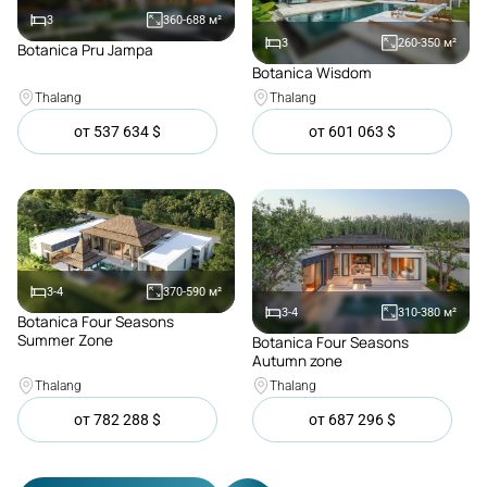
3
360-688
м²
3
260-350
м²
Botanica Pru Jampa
Покупка
Botanica Wisdom
Покупка
Thalang
Thalang
от
537 634
$
от
601 063
$
3-4
370-590
м²
3-4
310-380
м²
Botanica Four Seasons
Покупка
Summer Zone
Botanica Four Seasons
Покупка
Autumn zone
Thalang
Thalang
от
782 288
$
от
687 296
$