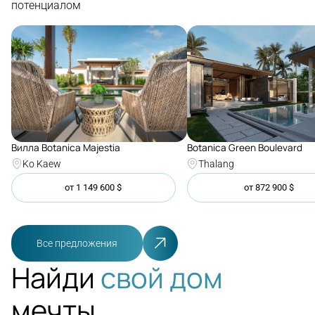
потенциалом
Botanica Green Boulevard
Вилла Botanica Majestia
Thalang
Ko Kaew
от
1 149 600
$
от
872 900
$
Все предложения
Найди
свой дом
мечты