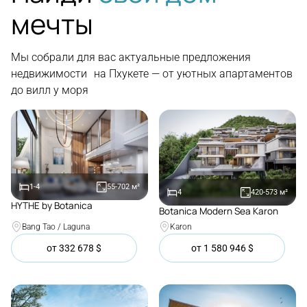
мечты
Мы собрали для вас актуальные предложения
недвижимости на Пхукете — от уютных апартаментов
до вилл у моря
1-4
55-702
м²
4
420-573
м²
HYTHE by Botanica
Botanica Modern Sea Karon
Покупка
Покупка
Bang Tao / Laguna
Karon
от
332 678
$
от
1 580 946
$