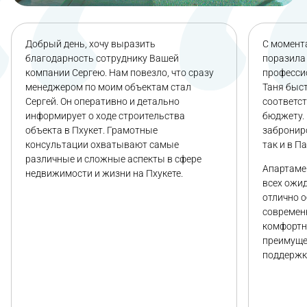
Добрый день, хочу выразить
С момента
благодарность сотруднику Вашей
поразила 
компании Сергею. Нам повезло, что сразу
професси
менеджером по моим объектам стал
Таня быс
Сергей. Он оперативно и детально
соответс
информирует о ходе строительства
бюджету. 
объекта в Пхукет. Грамотные
заброниро
консультации охватывают самые
так и в П
различные и сложные аспекты в сфере
Апартаме
недвижимости и жизни на Пхукете.
всех ожи
отлично 
современ
комфортн
преимуще
поддержк