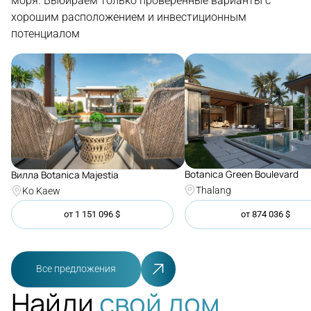
моря. Выбираем только проверенные варианты с
хорошим расположением и инвестиционным
потенциалом
Botanica Green Boulevard
Вилла Botanica Majestia
Thalang
Ko Kaew
от
1 151 096
$
от
874 036
$
Все предложения
Найди
свой дом