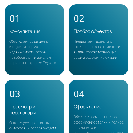
01
02
Консультация
Подбор объектов
Обсуждаем ваши цели,
Предлагаем тщательно
бюджет и формат
отобранные апартаменты и
недвижимости, чтобы
виллы, соответствующие
подобрать оптимальные
вашим задачам и локации
варианты на рынке Пхукета
03
04
Просмотр и
Оформление
переговоры
Обеспечиваем прозрачное
оформление сделки и полное
Организуем просмотры
юридическое
объектов и сопровождаем