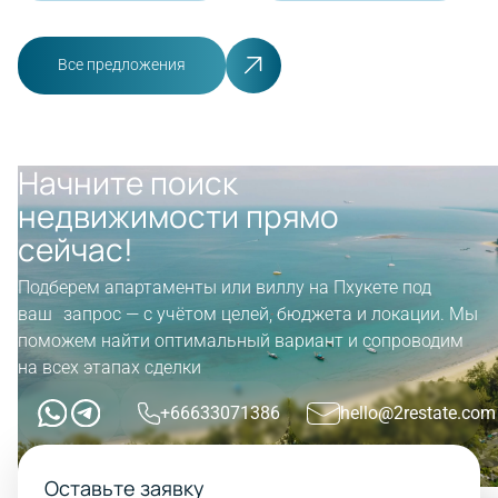
Все предложения
Начните поиск
недвижимости прямо
сейчас!
Подберем апартаменты или виллу на Пхукете под
ваш запрос — с учётом целей, бюджета и локации. Мы
поможем найти оптимальный вариант и сопроводим
на всех этапах сделки
+66633071386
hello@2restate.com
Оставьте заявку