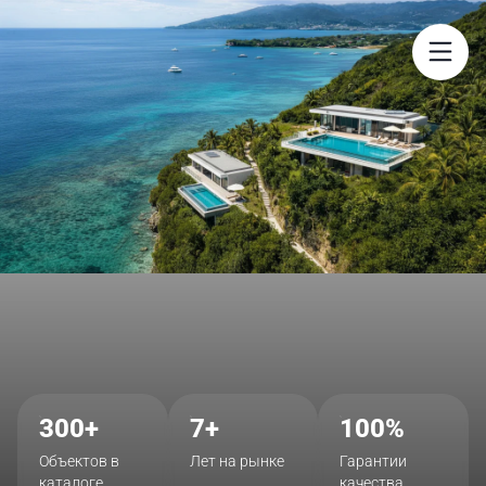
$
300+
7+
100%
Объектов в
Лет на рынке
Гарантии
каталоге
качества