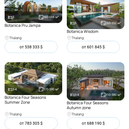
3
360-688
м²
3
260-350
м²
Botanica Pru Jampa
Покупка
Botanica Wisdom
Покупка
Thalang
Thalang
от
538 333
$
от
601 845
$
3-4
370-590
м²
3-4
310-380
м²
Botanica Four Seasons
Покупка
Summer Zone
Botanica Four Seasons
Покупка
Autumn zone
Thalang
Thalang
от
783 305
$
от
688 190
$