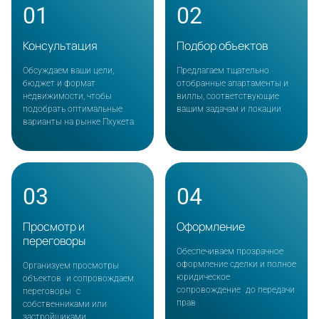
01
02
Консультация
Подбор объектов
Обсуждаем ваши цели,
Предлагаем тщательно
бюджет и формат
отобранные апартаменты и
недвижимости, чтобы
виллы, соответствующие
подобрать оптимальные
вашим задачам и локации
варианты на рынке Пхукета
03
04
Просмотр и
Оформление
переговоры
Обеспечиваем прозрачное
оформление сделки и полное
Организуем просмотры
юридическое
объектов и сопровождаем
сопровождение до передачи
переговоры с
прав
собственниками или
застройщиками