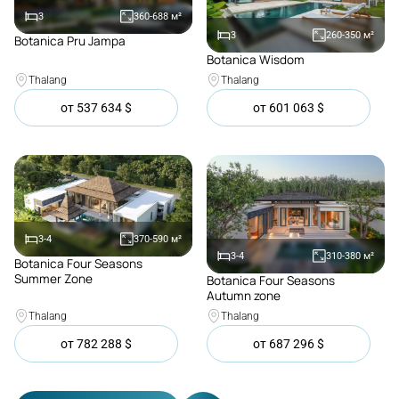
3
360-688
м²
3
260-350
м²
Botanica Pru Jampa
Покупка
Botanica Wisdom
Покупка
Thalang
Thalang
от
537 634
$
от
601 063
$
3-4
370-590
м²
3-4
310-380
м²
Botanica Four Seasons
Покупка
Summer Zone
Botanica Four Seasons
Покупка
Autumn zone
Thalang
Thalang
от
782 288
$
от
687 296
$