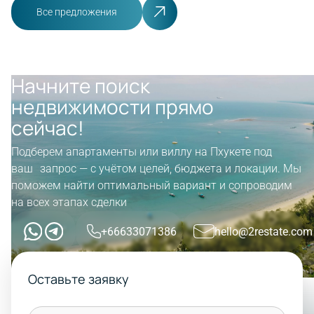
Все предложения
Начните поиск
недвижимости прямо
сейчас!
Подберем апартаменты или виллу на Пхукете под
ваш запрос — с учётом целей, бюджета и локации. Мы
поможем найти оптимальный вариант и сопроводим
на всех этапах сделки
+66633071386
hello@2restate.com
Оставьте заявку