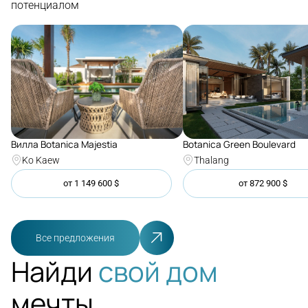
потенциалом
Botanica Green Boulevard
Вилла Botanica Majestia
Thalang
Ko Kaew
от
1 149 600
$
от
872 900
$
Все предложения
Найди
свой дом
мечты