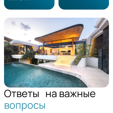
PHUKET
Ответы на важные
вопросы