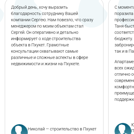
Добрый день, хочу выразить
С момента
благодарность сотруднику Вашей
поразила 
компании Сергею. Нам повезло, что сразу
професси
менеджером по моим объектам стал
Таня быс
Сергей. Он оперативно и детально
соответс
информирует о ходе строительства
бюджету. 
объекта в Пхукет. Грамотные
заброниро
консультации охватывают самые
так и в П
различные и сложные аспекты в сфере
Апартаме
недвижимости и жизни на Пхукете.
всех ожи
отлично 
современ
комфортн
преимуще
поддержк
Ю
Николай — строительство в Пхукет
П