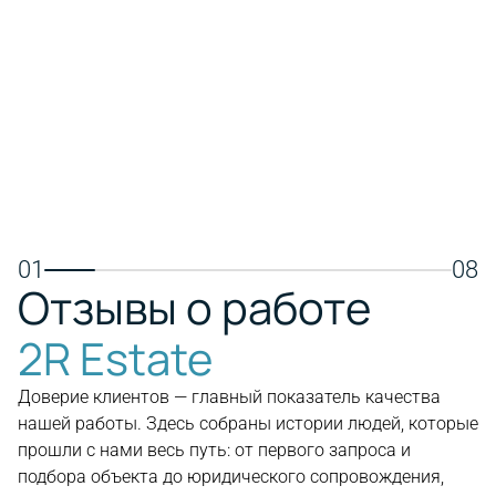
транспортной доступностью,
пляжем, 
международными школами, яхтенной
совреме
мариной и торговыми центрами.
Подходит
Отличный выбор для постоянного
отдыха и
проживания, семей и долгосрочных
инвестиций в недвижимость.
Пос
Посмотреть недвижимость
01
08
Отзывы о работе
2R Estate
Доверие клиентов — главный показатель качества
нашей работы. Здесь собраны истории людей, которые
прошли с нами весь путь: от первого запроса и
подбора объекта до юридического сопровождения,