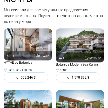
Мы собрали для вас актуальные предложения
недвижимости на Пхукете — от уютных апартаментов
до вилл у моря
1-4
55-702
м²
4
420-573
м²
HYTHE by Botanica
Botanica Modern Sea Karon
Покупка
Покупка
Bang Tao / Laguna
Karon
от
332 246
$
от
1 578 892
$