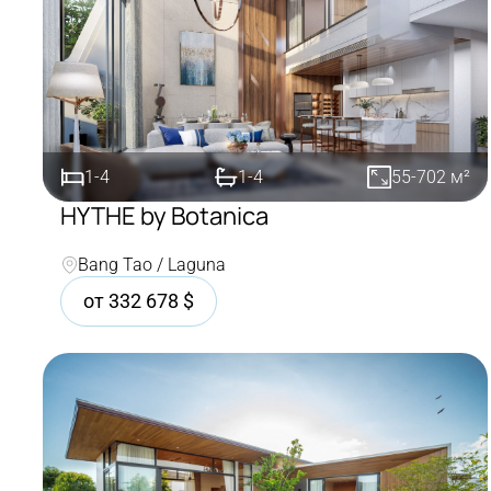
1-4
1-4
55-702
м²
HYTHE by Botanica
Покупка
Bang Tao / Laguna
от
332 678
$