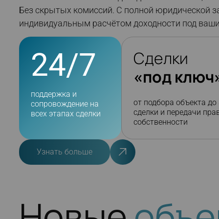
Без скрытых комиссий. С полной юридической з
индивидуальным расчётом доходности под ваши
24/7
Сделки
«под ключ
поддержка и
от подбора объекта до
сопровождение на
сделки и передачи пра
всех этапах сделки
собственности
Узнать больше
Новые
объе