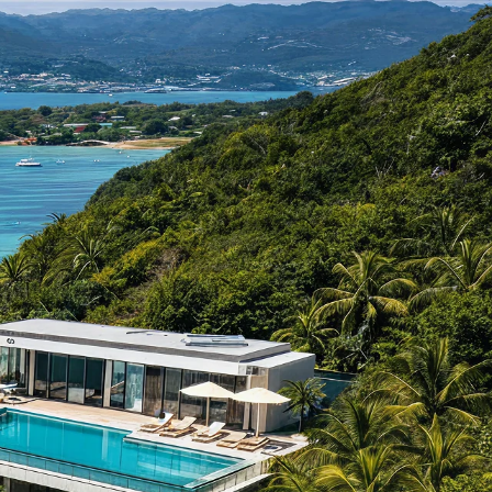
USD
Доллар США
04