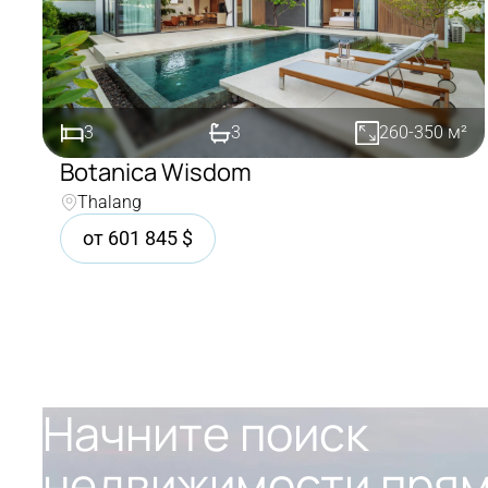
3
3
260-350
м²
Botanica Wisdom
Thalang
Покупка
от
601 845
$
Начните поиск
недвижимости пря