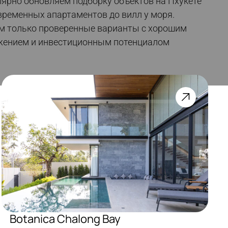
ярно обновляем подборку объектов на Пхукете
ременных апартаментов до вилл у моря.
м только проверенные варианты с хорошим
жением и инвестиционным потенциалом
Botanica Chalong Bay