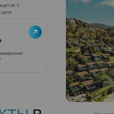
ащитой. С
 цели
»
 завершения
в
кты
в