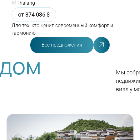
Thalang
от
874 036
$
Для тех, кто ценит современный комфорт и
гармонию
Все предложения
 дом
Мы собра
недвижим
вилл у м