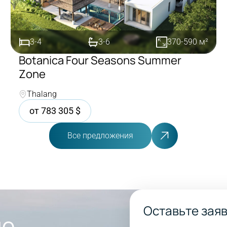
3-4
3-6
370-590
м²
Botanica Four Seasons Summer
Zone
Покупка
Thalang
от
783 305
$
Все предложения
Оставьте зая
мо