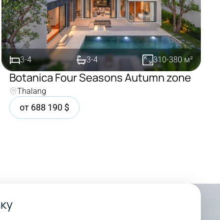
3-4
3-4
310-380
м²
Botanica Four Seasons Autumn zone
Thalang
Покупка
от
688 190
$
вку