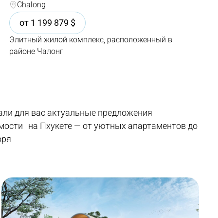
Chalong
от
1 199 879
$
Элитный жилой комплекс, расположенный в
районе Чалонг
ли для вас актуальные предложения
ости на Пхукете — от уютных апартаментов до
оря