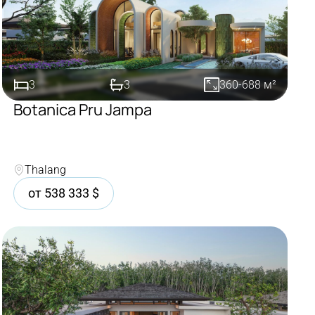
3
3
360-688
м²
Botanica Pru Jampa
Покупка
Thalang
от
538 333
$