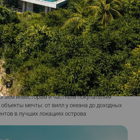
Botanica Chalong Bay
Элитный жилой комплекс,
расположенный в районе
Чалонг
от
1 199 879
$
одное агентство 2R Real Estate,
зирующееся на продаже, покупке и аренде
недвижимости на Пхукете более 5 лет. С 2022
огаем инвесторам и частным покупателям
 объекты мечты: от вилл у океана до доходных
нтов в лучших локациях острова