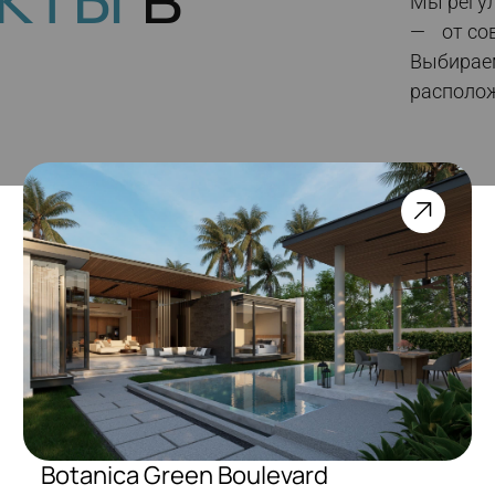
Мы регул
— от сов
Выбирае
располо
Botanica Green Boulevard