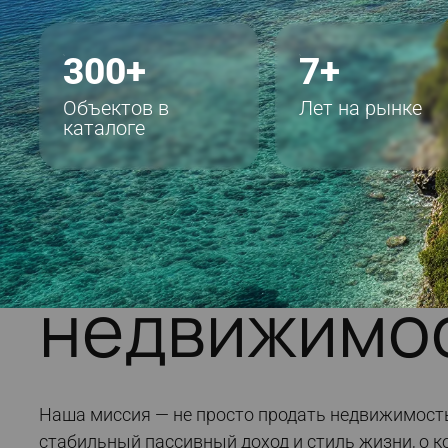
Вилла Botanica Majestia
300+
7+
Botanica Majestia – элитный
жилой комплекс на Пхукете
Объектов в
Лет на рынке
каталоге
от
1 151 096
$
Агентство
недвижимо
Наша миссия — не просто продать недвижимость,
стабильный пассивный доход и стиль жизни, о к