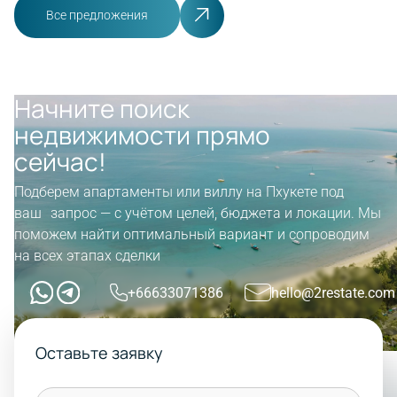
Все предложения
Начните поиск
недвижимости прямо
сейчас!
Подберем апартаменты или виллу на Пхукете под
ваш запрос — с учётом целей, бюджета и локации. Мы
поможем найти оптимальный вариант и сопроводим
на всех этапах сделки
+66633071386
hello@2restate.com
Оставьте заявку