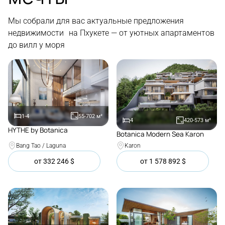
Мы собрали для вас актуальные предложения
недвижимости на Пхукете — от уютных апартаментов
до вилл у моря
1-4
55-702
м²
4
420-573
м²
HYTHE by Botanica
Botanica Modern Sea Karon
Покупка
Покупка
Bang Tao / Laguna
Karon
от
332 246
$
от
1 578 892
$