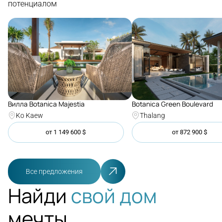
потенциалом
Botanica Green Boulevard
Вилла Botanica Majestia
Thalang
Ko Kaew
от
1 149 600
$
от
872 900
$
Все предложения
Найди
свой дом
мечты