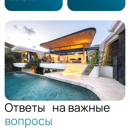
PHUKET
Ответы на важные
вопросы