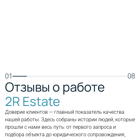
транспортной доступностью,
пляжем, 
международными школами, яхтенной
совреме
мариной и торговыми центрами.
Подходит
Отличный выбор для постоянного
отдыха и
проживания, семей и долгосрочных
инвестиций в недвижимость.
Пос
Посмотреть недвижимость
01
08
Отзывы о работе
2R Estate
Доверие клиентов — главный показатель качества
нашей работы. Здесь собраны истории людей, которые
прошли с нами весь путь: от первого запроса и
подбора объекта до юридического сопровождения,