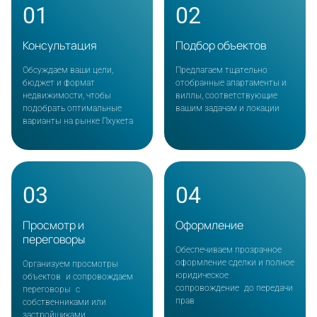
01
02
Консультация
Подбор объектов
Обсуждаем ваши цели,
Предлагаем тщательно
бюджет и формат
отобранные апартаменты и
недвижимости, чтобы
виллы, соответствующие
подобрать оптимальные
вашим задачам и локации
варианты на рынке Пхукета
03
04
Просмотр и
Оформление
переговоры
Обеспечиваем прозрачное
оформление сделки и полное
Организуем просмотры
юридическое
объектов и сопровождаем
сопровождение до передачи
переговоры с
прав
собственниками или
застройщиками