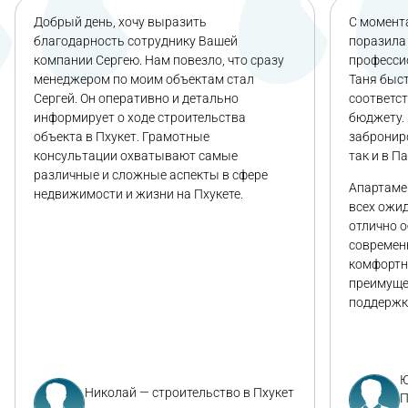
Добрый день, хочу выразить
С момента
благодарность сотруднику Вашей
поразила 
компании Сергею. Нам повезло, что сразу
професси
менеджером по моим объектам стал
Таня быс
Сергей. Он оперативно и детально
соответс
информирует о ходе строительства
бюджету. 
объекта в Пхукет. Грамотные
заброниро
консультации охватывают самые
так и в П
различные и сложные аспекты в сфере
Апартаме
недвижимости и жизни на Пхукете.
всех ожи
отлично 
современ
комфортн
преимуще
поддержк
Ю
Николай — строительство в Пхукет
П