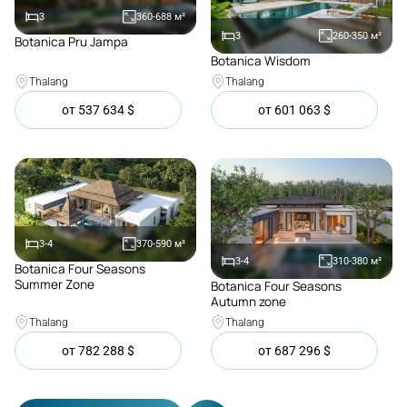
3
360-688
м²
3
260-350
м²
Botanica Pru Jampa
Покупка
Botanica Wisdom
Покупка
Thalang
Thalang
от
537 634
$
от
601 063
$
3-4
370-590
м²
3-4
310-380
м²
Botanica Four Seasons
Покупка
Summer Zone
Botanica Four Seasons
Покупка
Autumn zone
Thalang
Thalang
от
782 288
$
от
687 296
$