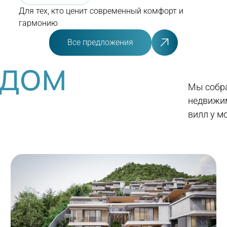
Для тех, кто ценит современный комфорт и
гармонию
Все предложения
 дом
Мы собра
недвижим
вилл у м