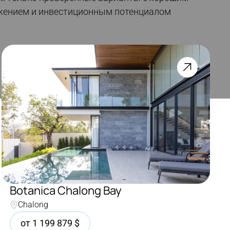
жением и инвестиционным потенциалом
Botanica Chalong Bay
Chalong
от
1 199 879
$