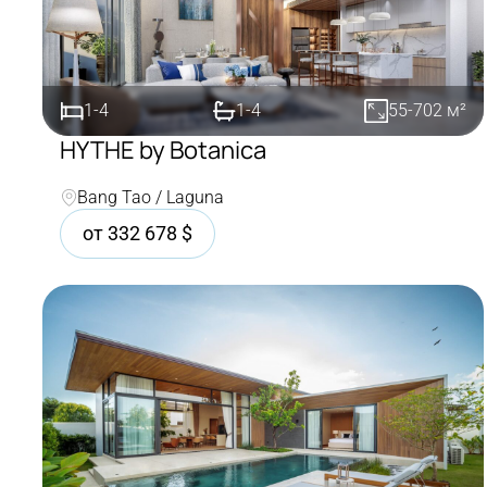
1-4
1-4
55-702
м²
HYTHE by Botanica
Покупка
Bang Tao / Laguna
от
332 678
$