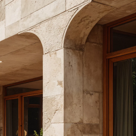
USD
Доллар США
04