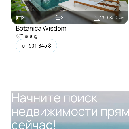
3
3
260-350
м²
Botanica Wisdom
Thalang
Покупка
от
601 845
$
Начните поиск
недвижимости пря
сейчас!