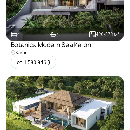
4
4
420-573
м²
Botanica Modern Sea Karon
Karon
Покупка
от
1 580 946
$