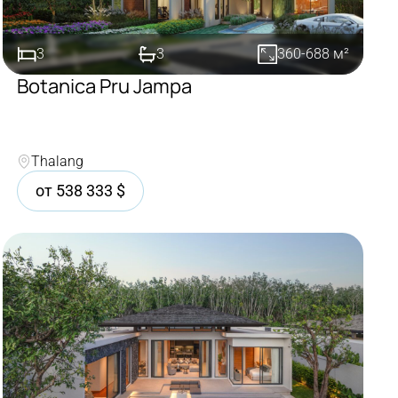
3
3
360-688
м²
Botanica Pru Jampa
Покупка
Thalang
от
538 333
$