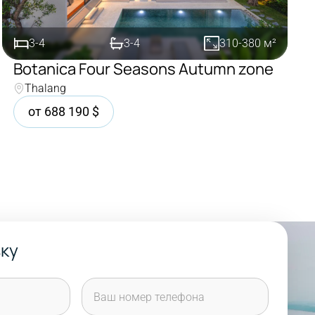
3-4
3-4
310-380
м²
Botanica Four Seasons Autumn zone
Thalang
Покупка
от
688 190
$
вку