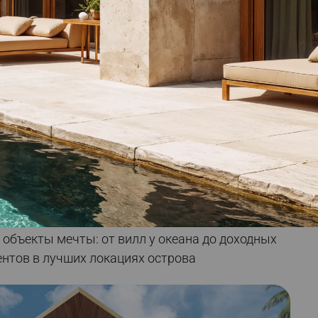
Botanica Chalong Bay
Элитный жилой комплекс,
расположенный в районе
Чалонг
от
1 199 879
$
одное агентство 2R Real Estate,
зирующееся на продаже, покупке и аренде
недвижимости на Пхукете более 5 лет. С 2022
огаем инвесторам и частным покупателям
 объекты мечты: от вилл у океана до доходных
нтов в лучших локациях острова