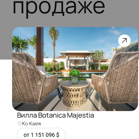
продаже
Вилла Botanica Majestia
Ko Kaew
от
1 151 096
$