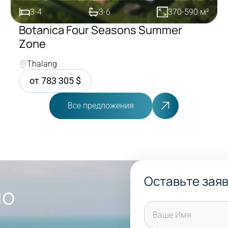
3-4
3-6
370-590
м²
Botanica Four Seasons Summer
Zone
Покупка
Thalang
от
783 305
$
Все предложения
Оставьте зая
мо