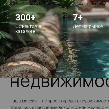
Вилла Botanica Majestia
300+
7+
Botanica Majestia – элитный
жилой комплекс на Пхукете
Объектов в
Лет на рынке
каталоге
от
1 151 096
$
Агентство
недвижимо
Наша миссия — не просто продать недвижимость,
стабильный пассивный доход и стиль жизни, о к