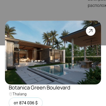
располо
Botanica Green Boulevard
Thalang
от
874 036
$