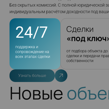
Без скрытых комиссий. С полной юридической з
индивидуальным расчётом доходности под ваши
24/7
Сделки
«под ключ
поддержка и
от подбора объекта до
сопровождение на
сделки и передачи пра
всех этапах сделки
собственности
Узнать больше
Новые
объе