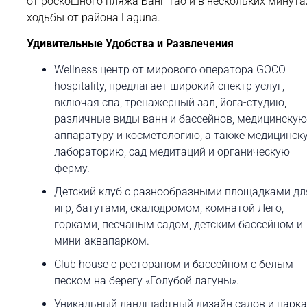
от роскошного пляжа Банг Тао и в нескольких минута
ходьбы от района Laguna.
Удивительные Удобства и Развлечения
Wellness центр от мирового оператора GOCO
hospitality, предлагает широкий спектр услуг,
включая спа, тренажерный зал, йога-студию,
различные виды ванн и бассейнов, медицинску
аппаратуру и косметологию, а также медицинск
лабораторию, сад медитаций и органическую
ферму.
Детский клуб с разнообразными площадками дл
игр, батутами, скалодромом, комнатой Лего,
горками, песчаным садом, детским бассейном и
мини-аквапарком.
Club house с рестораном и бассейном с белым
песком на берегу «Голубой лагуны».
Уникальный ландшафтный дизайн садов и парка