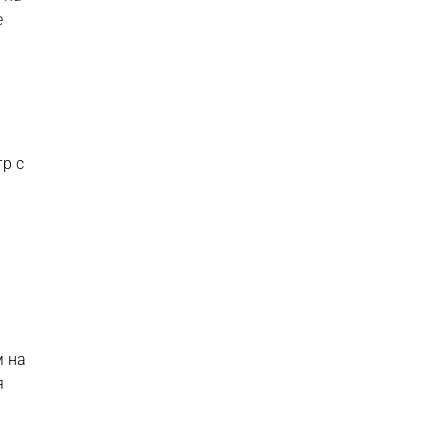
е
тр с
я
м на
я