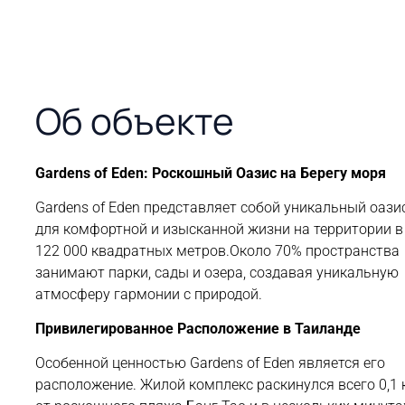
Срок сдачи
Тип
Статус
Владение
объекта
Сентябрь
В
Freehold
2026
продаже
Квартира
Об объекте
Gardens of Eden: Роскошный Оазис на Берегу моря
Gardens of Eden представляет собой уникальный оази
для комфортной и изысканной жизни на территории в
122 000 квадратных метров.Около 70% пространства
занимают парки, сады и озера, создавая уникальную
атмосферу гармонии с природой.
Привилегированное Расположение в Таиланде
Особенной ценностью Gardens of Eden является его
расположение. Жилой комплекс раскинулся всего 0,1 