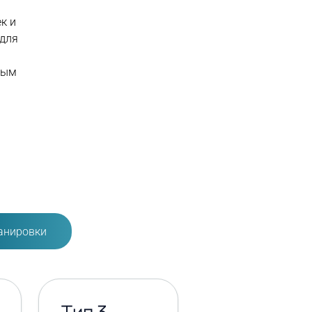
к и
 для
ным
анировки
Тип 3