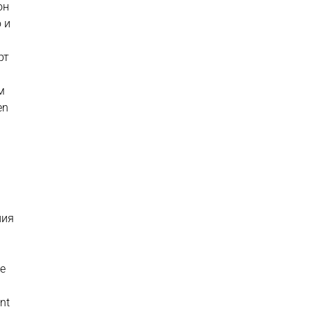
он
 и
рт
м
en
ния
ke
nt