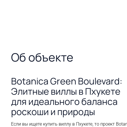
Срок
Тип
Статус
Владение
сдачи
объекта
В
Freehold /
продаже
Leasehold
Июнь
Вилла
2026
Об объекте
Botanica Green Boulevard:
Элитные виллы в Пхукете
для идеального баланса
роскоши и природы
Если вы ищете купить виллу в Пхукете, то проект Bota