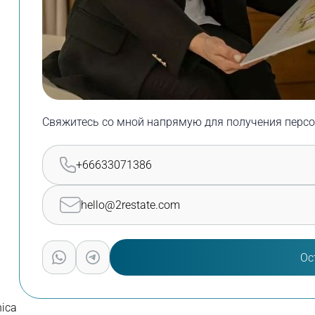
Свяжитесь со мной напрямую для получения персо
+66633071386
hello@2restate.com
Ос
nica