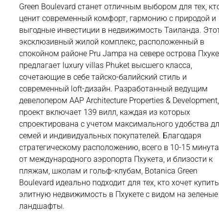
Green Boulevard станет отличным выбором для тех, кт
ценит современный комфорт, гармонию с природой и
выгодные инвестиции в недвижимость Таиланда. Это
эксклюзивный жилой комплекс, расположенный в
спокойном районе Pru Jampa на севере острова Пхуке
предлагает luxury villas Phuket высшего класса,
сочетающие в себе тайско-балийский стиль и
современный loft-дизайн. Разработанный ведущим
девелопером AAP Architecture Properties & Development
проект включает 139 вилл, каждая из которых
спроектирована с учетом максимального удобства д
семей и индивидуальных покупателей. Благодаря
стратегическому расположению, всего в 10-15 минут
от международного аэропорта Пхукета, и близости к
пляжам, школам и гольф-клубам, Botanica Green
Boulevard идеально подходит для тех, кто хочет купит
элитную недвижимость в Пхукете с видом на зеленые
ландшафты.