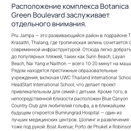
Расположение комплекса Botanica
Green Boulevard заслуживает
отдельного внимания.
Pru Jampa — это развивающийся район в подрайоне 
Krasattri, Thalang, где тропическая зелень сочетается 
современной инфраструктурой. Отсюда легко добрат
до популярных пляжей, таких как Surin Beach, Layan
Beach, Nai Yang и Naithon — всего 10-20 минут на маш
Рядом находятся престижные образовательные
учреждения, включая UWC Thailand International Schoo
HeadStart International School, что делает проект
привлекательным для семей с детьми. Кроме того, в
непосредственной близости расположен Blue Canyon
Country Club для любителей гольфа, а в ближайшем
будущем откроется Bumrungrad Hospital — один из
лучших медицинских центров. Шопинг и развлечения
тоже под рукой: Boat Avenue, Porto de Phuket и Robinso