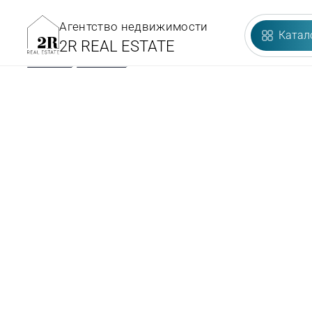
Агентство недвижимости
Катал
2R REAL ESTATE
Главная
/
Объекты
/
Botanica Green Boulevard