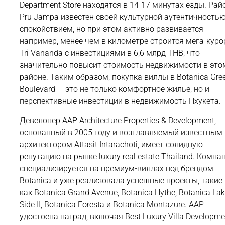
Department Store находятся в 14-17 минутах езды. Рай
Pru Jampa известен своей культурной аутентичностью
спокойствием, но при этом активно развивается —
например, менее чем в километре строится мега-куро
Tri Vananda с инвестициями в 6,6 млрд THB, что
значительно повысит стоимость недвижимости в это
районе. Таким образом, покупка виллы в Botanica Gre
Boulevard — это не только комфортное жилье, но и
перспективные инвестиции в недвижимость Пхукета.
Девелопер AAP Architecture Properties & Development,
основанный в 2005 году и возглавляемый известным
архитектором Attasit Intarachoti, имеет солидную
репутацию на рынке luxury real estate Thailand. Компа
специализируется на премиум-виллах под брендом
Botanica и уже реализовала успешные проекты, такие
как Botanica Grand Avenue, Botanica Hythe, Botanica La
Side II, Botanica Foresta и Botanica Montazure. AAP
удостоена наград, включая Best Luxury Villa Developme